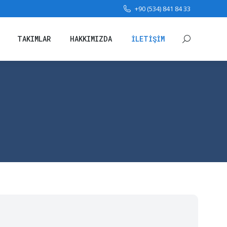
+90 (534) 841 84 33
TAKIMLAR
HAKKIMIZDA
İLETIŞIM
Arama:
TAKIMLAR
HAKKIMIZDA
İLETIŞIM
Arama: