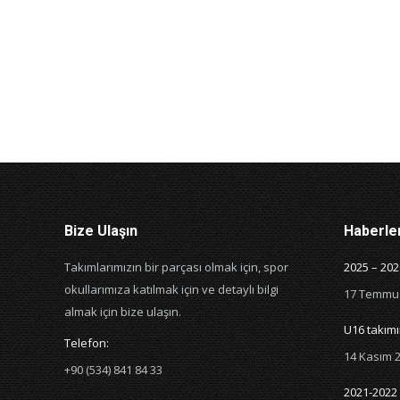
Bize Ulaşın
Haberle
Takımlarımızın bir parçası olmak için, spor
2025 – 20
okullarımıza katılmak için ve detaylı bilgi
17 Temmu
almak için bize ulaşın.
U16 takımım
Telefon:
14 Kasım 
+90 (534) 841 84 33
2021-2022