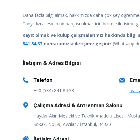
Daha fazla bilgi almak, hakkımızda daha çok şey öğrenme
Tanyıldızı ailesinin bir parçası olmak için bizimle iletişime g
Kayıt olmak ve kulüp çalışmalarımız hakkında bilgi 
841 84 33
numaramızla iletişime geçiniz.
(Whatsapp des
İletişim & Adres Bilgisi
Telefon
Ema
+90 (534) 841 84 33
avc.t
Çalışma Adresi & Antrenman Salonu
Haydar Akın Mesleki ve Teknik Anadolu Lisesi, Musta
Sokak, No:69, Avcılar / İstanbul, 34320
İletişim Adresi