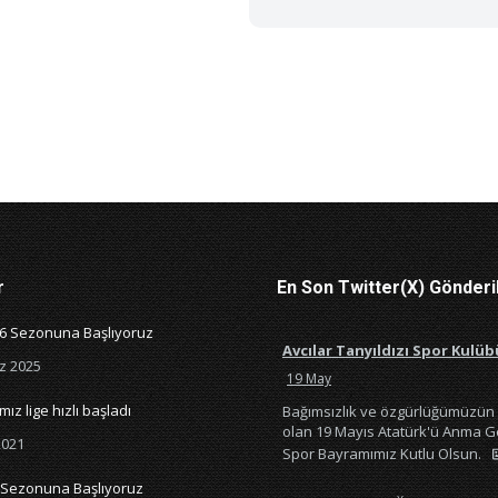
r
En Son Twitter(X) Gönderi
26 Sezonuna Başlıyoruz
Avcılar Tanyıldızı Spor Kulüb
z 2025
19 May
ız lige hızlı başladı
Bağımsızlık ve özgürlüğümüzün
olan 19 Mayıs Atatürk'ü Anma G
2021
Spor Bayramımız Kutlu Olsun.
 Sezonuna Başlıyoruz