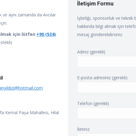
İletişim Formu
k ve aynı zamanda da Avcılar
İşbirliği, sponsorluk ve teknik b
eçin.
hakkında bilgi almak için tel
almak için lütfen
+90 (534)
mesaj gönderebilirsiniz.
tekli)
Adınız (gerekli)
il
E-posta adresiniz (gerekli)
anyildizi@hotmail.com
Telefon (gerekli)
fa Kemal Paşa Mahallesi, Hilal
İletiniz