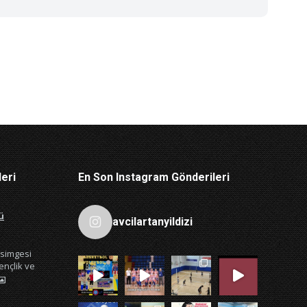
leri
En Son Instagram Gönderileri
ü
avcilartanyildizi
 simgesi
ençlik ve