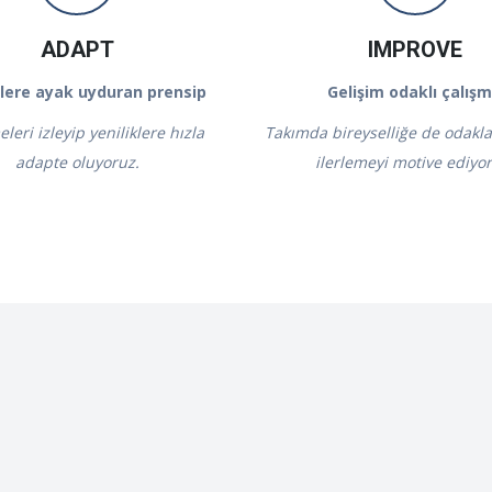
ADAPT
IMPROVE
klere ayak uyduran prensip
Gelişim odaklı çalış
leri izleyip yeniliklere hızla
Takımda bireyselliğe de odaklan
adapte oluyoruz.
ilerlemeyi motive ediyo