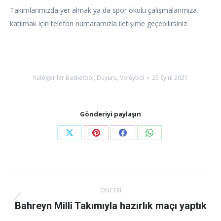
Takımlarımızda yer almak ya da spor okulu çalışmalarımıza
katılmak için telefon numaramızla iletişime geçebilirsiniz.
Kategoriler
Basketbol
,
Duyuru
,
Voleybol
25 Eylül 2021
Gönderiyi paylaşın
Share
Share
Share
Share
on
on
on
on
X
Pinterest
Facebook
WhatsApp
Gönderi
ÖNCEKI
navigasyonu
Bahreyn Milli Takımıyla hazırlık maçı yaptık
Önceki
gönderi: