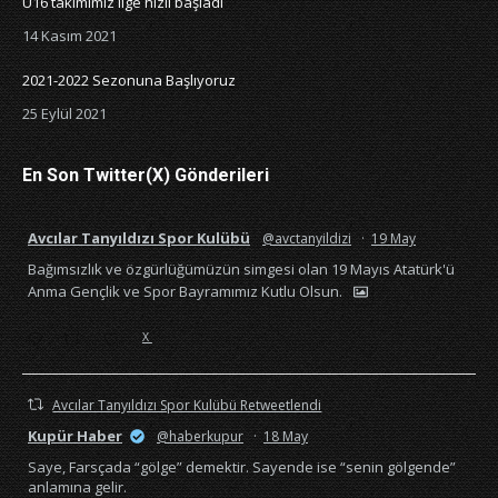
U16 takımımız lige hızlı başladı
14 Kasım 2021
2021-2022 Sezonuna Başlıyoruz
25 Eylül 2021
En Son Twitter(X) Gönderileri
Avcılar Tanyıldızı Spor Kulübü
@avctanyildizi
·
19 May
Bağımsızlık ve özgürlüğümüzün simgesi olan 19 Mayıs Atatürk'ü
Anma Gençlik ve Spor Bayramımız Kutlu Olsun.
X
Avcılar Tanyıldızı Spor Kulübü Retweetlendi
Kupür Haber
@haberkupur
·
18 May
Saye, Farsçada “gölge” demektir. Sayende ise “senin gölgende”
anlamına gelir.