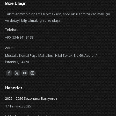
Bize Ulaşın
Takımlarımızın bir parçası olmak için, spor okullarımıza katılmak için
ve detaylı bilgi almak için bize ulaşın.
Telefon:
+90 (534) 841 84 33
Adres:
Mustafa Kemal Paşa Mahallesi, Hilal Sokak, No:69, Avcılar /
İstanbul, 34320
Bizi şurada bulabilirsiniz:
Facebook
X
YouTube
Instagram
page
page
page
page
Haberler
opens
opens
opens
opens
in
in
in
in
2025 – 2026 Sezonuna Başlıyoruz
new
new
new
new
17 Temmuz 2025
window
window
window
window