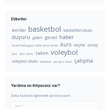
Etiketler
basketbol
avcılar
basketbol okulu
duyuru
haber
genel
galeri
kurs
seçme
sonuç
Hedef Daha güçlü daha da iyi olmak
voleybol
takım
spor
spor okulu
çalışma
voleybol okulu
websitesi
yaz spor okulu
Yardıma mı ihtiyacınız var?
Daha fazlasını öğrenmek için bize yazın.
İsim *