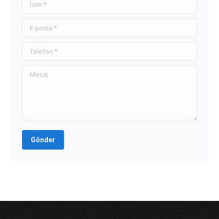
İsim *
E-posta *
Telefon *
Mesaj
Gönder