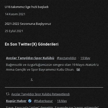
window
window
window
window
U16 takımımız lige hızlı başladı
14 Kasım 2021
2021-2022 Sezonuna Başlıyoruz
25 Eylül 2021
En Son Twitter(X) Gönderileri
Avcılar Tanyıldızı Spor Kulübü
@avctanyildizi
·
19 May
Bağımsızlık ve özgürlüğümüzün simgesi olan 19 Mayıs Atatürk'ü
Anma Gençlik ve Spor Bayramımız Kutlu Olsun.
X
Avcılar Tanyıldızı Spor Kulübü Retweetlendi
Kupür Haber
@haberkupur
·
18 May
Saye, Farsçada “gölge” demektir. Sayende ise “senin gölgende”