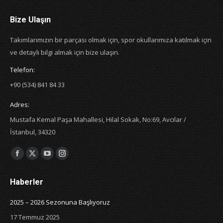
Bize Ulaşın
Takımlarımızın bir parçası olmak için, spor okullarımıza katılmak için
ve detaylı bilgi almak için bize ulaşın.
Telefon:
+90 (534) 841 84 33
Adres:
Mustafa Kemal Paşa Mahallesi, Hilal Sokak, No:69, Avcılar /
İstanbul, 34320
Bizi şurada bulabilirsiniz:
Facebook
X
YouTube
Instagram
page
page
page
page
Haberler
opens
opens
opens
opens
in
in
in
in
2025 – 2026 Sezonuna Başlıyoruz
new
new
new
new
17 Temmuz 2025