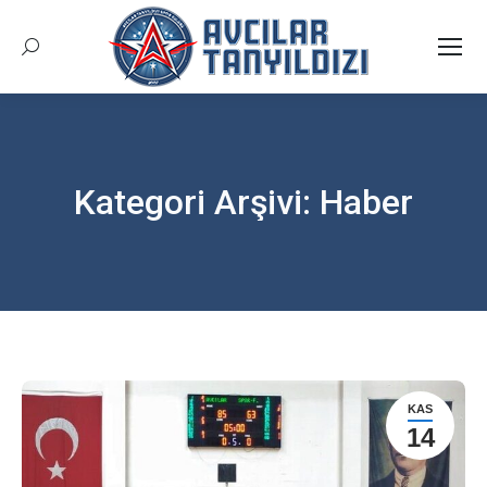
Arama:
Kategori Arşivi:
Haber
Buradasınız:
KAS
14