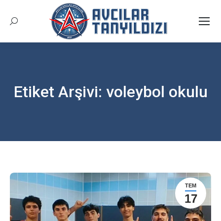
Arama:
Etiket Arşivi:
voleybol okulu
Buradasınız:
TEM
17