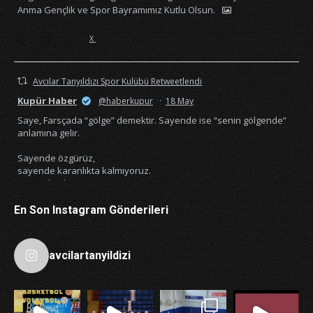
Anma Gençlik ve Spor Bayramımız Kutlu Olsun.
X
Avcılar Tanyıldızı Spor Kulübü Retweetlendi
Kupür Haber
@haberkupur
·
18 May
Saye, Farsçada “gölge” demektir. Sayende ise “senin gölgende”
anlamına gelir.
Sayende özgürüz,
sayende karanlıkta kalmıyoruz.
Sayende okuyoruz,
sayende söz hakkımız var.
Her şey senin sayende🇹🇷
En Son Instagram Gönderileri
4532
22207
X
avcilartanyildizi
Avcılar Tanyıldızı Spor Kulübü
@avctanyildizi
·
27 Ara
Basketbol Çalışmalarımız devam ediyor. Sizide bekleriz