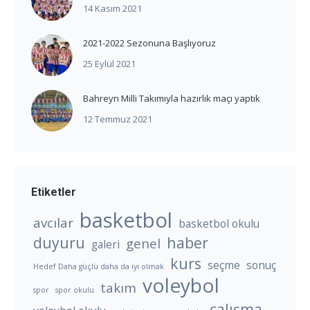
14 Kasım 2021
2021-2022 Sezonuna Başlıyoruz
25 Eylül 2021
Bahreyn Milli Takımıyla hazırlık maçı yaptık
12 Temmuz 2021
Etiketler
basketbol
avcılar
basketbol okulu
duyuru
haber
genel
galeri
kurs
seçme
sonuç
Hedef Daha güçlü daha da iyi olmak
voleybol
takım
spor
spor okulu
çalışma