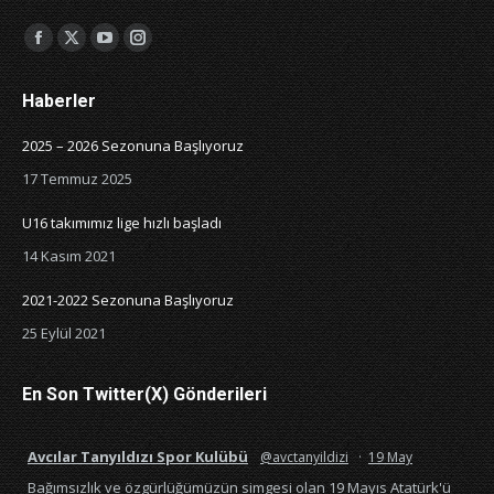
Bizi şurada bulabilirsiniz:
Facebook
X
YouTube
Instagram
page
page
page
page
Haberler
opens
opens
opens
opens
in
in
in
in
2025 – 2026 Sezonuna Başlıyoruz
new
new
new
new
17 Temmuz 2025
window
window
window
window
U16 takımımız lige hızlı başladı
14 Kasım 2021
2021-2022 Sezonuna Başlıyoruz
25 Eylül 2021
En Son Twitter(X) Gönderileri
Avcılar Tanyıldızı Spor Kulübü
@avctanyildizi
·
19 May
Bağımsızlık ve özgürlüğümüzün simgesi olan 19 Mayıs Atatürk'ü