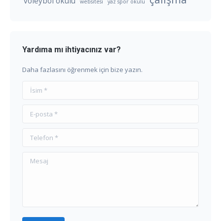
voleybol okulu
websitesi
yaz spor okulu
Yardıma mı ihtiyacınız var?
Daha fazlasını öğrenmek için bize yazın.
İsim *
E-posta *
Telefon *
Mesaj