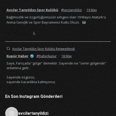
Avcılar Tanyıldızı Spor Kulübü
@avctanyildizi
·
19 May
Bağımsızlık ve özgürlüğümüzün simgesi olan 19 Mayıs Atatürk'ü
Anma Gençlik ve Spor Bayramımız Kutlu Olsun.
X
Avcılar Tanyıldızı Spor Kulübü Retweetlendi
Kupür Haber
@haberkupur
·
18 May
Saye, Farsçada “gölge” demektir. Sayende ise “senin gölgende”
anlamına gelir.
Sayende özgürüz,
sayende karanlıkta kalmıyoruz.
Sayende okuyoruz,
sayende söz hakkımız var.
Her şey senin sayende🇹🇷
En Son Instagram Gönderileri
4541
22216
X
avcilartanyildizi