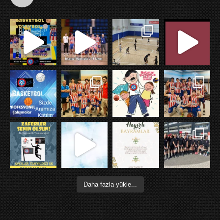
Avcılar Tanyıldızı Spor Kulübü
@avctanyildizi
·
27 Ara
Basketbol Çalışmalarımız devam ediyor. Sizide bekleriz
X
Daha fazla yükle
Daha fazla yükle...