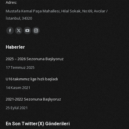
Adres:
Mustafa Kemal Paşa Mahallesi, Hilal Sokak, No:69, Avcılar /
İstanbul, 34320
Bizi şurada bulabilirsiniz:
Facebook
X
YouTube
Instagram
page
page
page
page
Haberler
opens
opens
opens
opens
in
in
in
in
2025 – 2026 Sezonuna Başlıyoruz
new
new
new
new
17 Temmuz 2025
window
window
window
window
U16 takımımız lige hızlı başladı
14 Kasım 2021
2021-2022 Sezonuna Başlıyoruz
25 Eylül 2021
En Son Twitter(X) Gönderileri