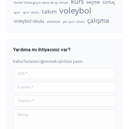
kurs
seçme
sonuç
Hedef Daha güçlü daha da iyi olmak
voleybol
takım
spor
spor okulu
çalışma
voleybol okulu
websitesi
yaz spor okulu
Yardıma mı ihtiyacınız var?
Daha fazlasını öğrenmek için bize yazın.
İsim *
E-posta *
Telefon *
Mesaj