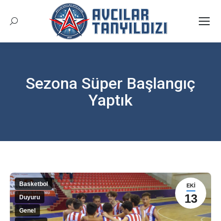
Arama:
Sezona Süper Başlangıç
Yaptık
Buradasınız:
Basketbol
EKI
13
Duyuru
Genel