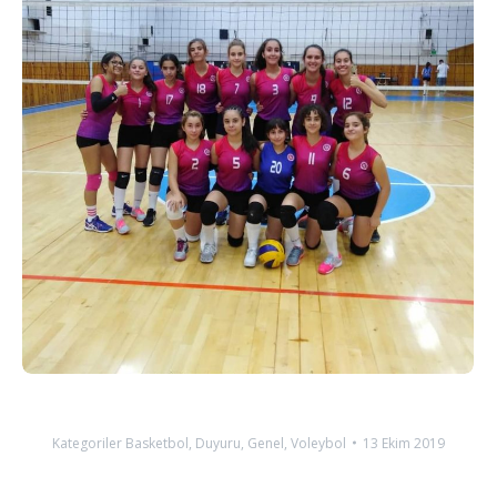
Kategoriler
Basketbol
,
Duyuru
,
Genel
,
Voleybol
13 Ekim 2019