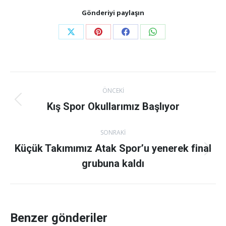
Gönderiyi paylaşın
Share
Share
Share
Share
on
on
on
on
X
Pinterest
Facebook
WhatsApp
Gönderi
ÖNCEKI
navigasyonu
Kış Spor Okullarımız Başlıyor
Önceki
gönderi:
SONRAKI
Küçük Takımımız Atak Spor’u yenerek final
Sonraki
grubuna kaldı
gönderi:
Benzer gönderiler